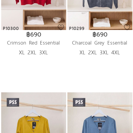
P10300
P10299
฿690
฿690
Crimson Red Essential
Charcoal Grey Essential
XL 2XL 3XL
XL 2XL 3XL 4XL
Cardigan
Cardigan