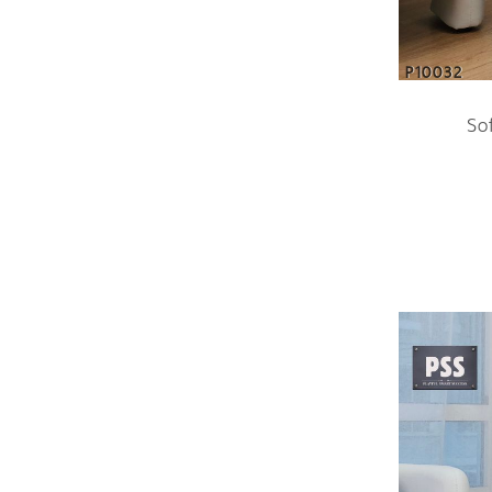
P10032
So