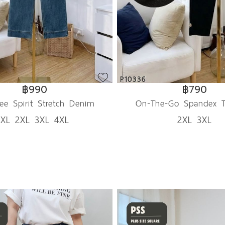
P10336
฿990
฿790
ee Spirit Stretch Denim
On-The-Go Spandex T
XL 2XL 3XL 4XL
2XL 3XL