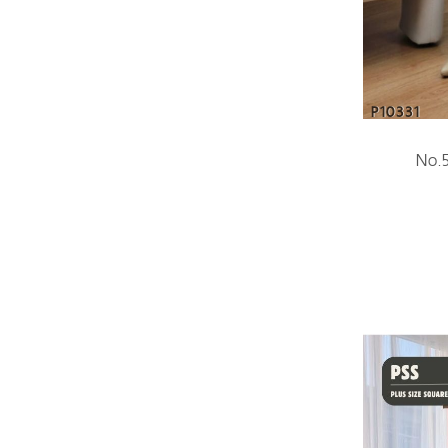
P10331
No.