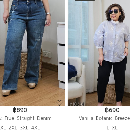
P10334
฿890
฿690
 & True Straight Denim
Vanilla Botanic Breeze
XL 2XL 3XL 4XL
L XL