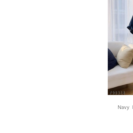
P10328
Navy 