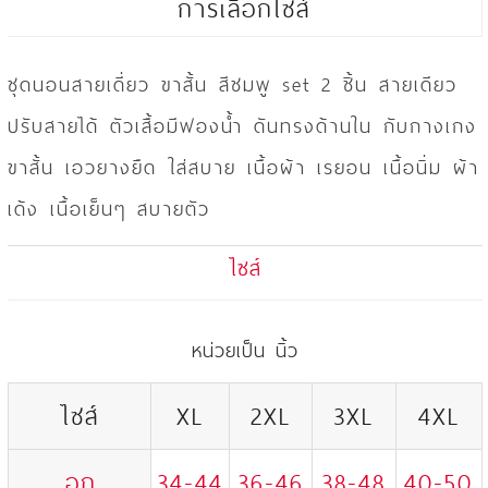
การเลือกไซส์
ชุดนอนสายเดี่ยว ขาสั้น สีชมพู set 2 ชิ้น สายเดียว
ปรับสายได้ ตัวเสื้อมีฟองน้ำ ดันทรงด้านใน กับกางเกง
ขาสั้น เอวยางยืด ใส่สบาย เนื้อผ้า เรยอน เนื้อนิ่ม ผ้า
เด้ง เนื้อเย็นๆ สบายตัว
ไซส์
หน่วยเป็น นิ้ว
ไซส์
XL
2XL
3XL
4XL
อก
34-44
36-46
38-48
40-50