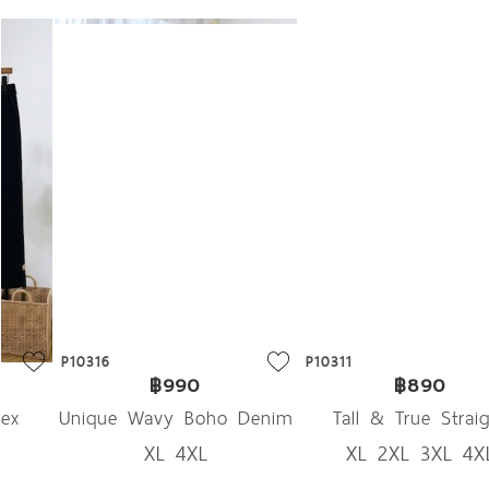
P10316
P10311
฿990
฿890
Unique Wavy Boho Denim
Tall & True Straight
XL 4XL
XL 2XL 3XL 4XL
Denim