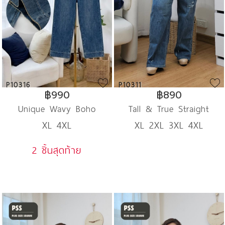
P10316
P10311
฿990
฿890
Unique Wavy Boho
Tall & True Straight
XL 4XL
XL 2XL 3XL 4XL
Denim
Denim
2 ชิ้นสุดท้าย