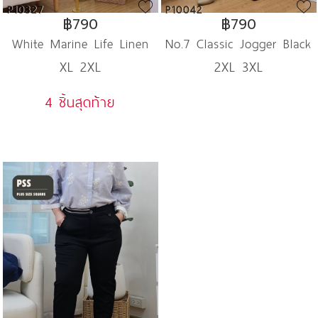
P10327
P10042
฿790
฿790
White Marine Life Linen
No.7 Classic Jogger Black
XL 2XL
2XL 3XL
Blend
Pant
4 ชิ้นสุดท้าย