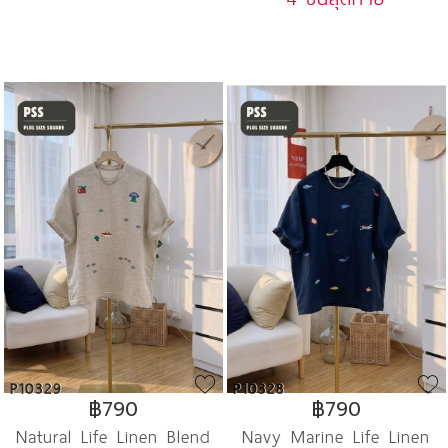
P10329
P10328
฿790
฿790
Natural Life Linen Blend
Navy Marine Life Linen