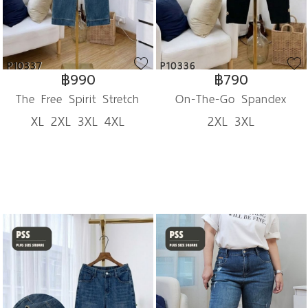
P10337
P10336
฿990
฿790
The Free Spirit Stretch
On-The-Go Spandex
XL 2XL 3XL 4XL
2XL 3XL
Denim
Trousers