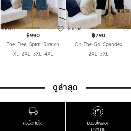
P10337
P10336
฿990
฿790
The Free Spirit Stretch
On-The-Go Spandex
XL 2XL 3XL 4XL
2XL 3XL
Denim
Trousers
ดูล่าสุด
ส่งเร็วทันใจ
มีแบบให้เลือก
มากมาย