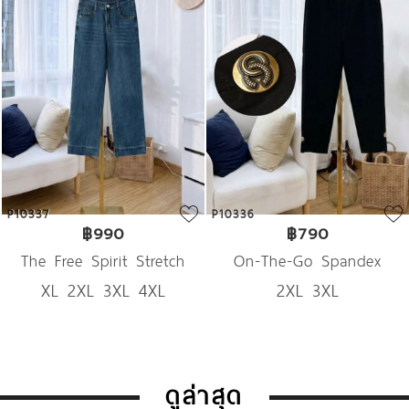
P10337
P10336
฿990
฿790
The Free Spirit Stretch
On-The-Go Spandex
XL 2XL 3XL 4XL
2XL 3XL
Denim
Trousers
ดูล่าสุด