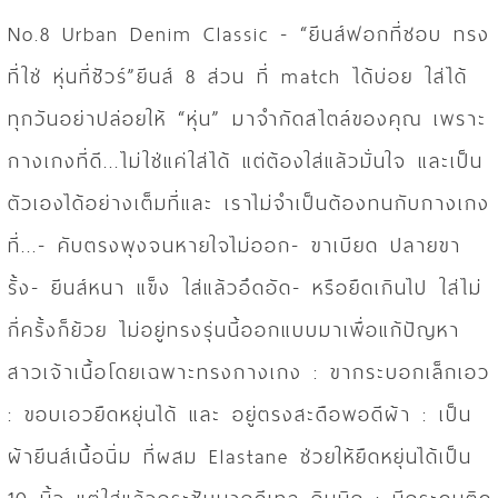
No.8 Urban Denim Classic - “ยีนส์ฟอกที่ชอบ ทรง
ที่ใช่ หุ่นที่ชัวร์”ยีนส์ 8 ส่วน ที่ match ได้บ่อย ใส่ได้
ทุกวันอย่าปล่อยให้ “หุ่น” มาจำกัดสไตล์ของคุณ เพราะ
กางเกงที่ดี...ไม่ใช่แค่ใส่ได้ แต่ต้องใส่แล้วมั่นใจ และเป็น
ตัวเองได้อย่างเต็มที่และ เราไม่จำเป็นต้องทนกับกางเกง
ที่...- คับตรงพุงจนหายใจไม่ออก- ขาเบียด ปลายขา
รั้ง- ยีนส์หนา แข็ง ใส่แล้วอึดอัด- หรือยืดเกินไป ใส่ไม่
กี่ครั้งก็ย้วย ไม่อยู่ทรงรุ่นนี้ออกแบบมาเพื่อแก้ปัญหา
สาวเจ้าเนื้อโดยเฉพาะทรงกางเกง : ขากระบอกเล็กเอว
: ขอบเอวยืดหยุ่นได้ และ อยู่ตรงสะดือพอดีผ้า : เป็น
ผ้ายีนส์เนื้อนิ่ม ที่ผสม Elastane ช่วยให้ยืดหยุ่นได้เป็น