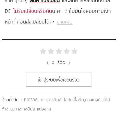
ราคา(sale)
สินค้าโปรโมชั่น
และสินค้ารหัสขึ้นต้นด้วย
DE
ไม่รับเปลี่ยนหรือคืน
นะคะ ถ้าไม่มั่นใจสอบถามเจ้า
หน้าที่ก่อนส่งเปลี่ยนได้ค่ะ
อ่านเพิ่ม
( 0 รีวิว )
เข้าสู่ระบบเพื่อเขียนรีวิว
ป้ายกำกับ :
P10306
,
กางเกงยีนส์ ใส่กับเสื้อยืด
,
กางเกงยีนส์ใส่
ทำงาน
,
กางเกงยีนส์ แต่งขาด