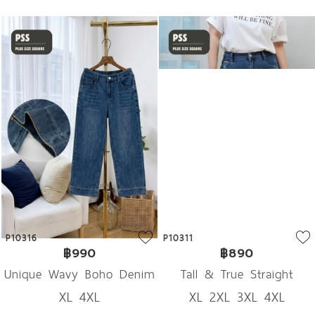
P10316
P10311
฿990
฿890
Unique Wavy Boho Denim
Tall & True Straight
XL 4XL
XL 2XL 3XL 4XL
Denim