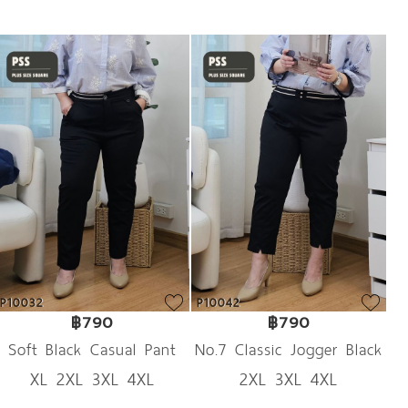
P10032
P10042
฿790
฿790
Soft Black Casual Pant
No.7 Classic Jogger Black
XL 2XL 3XL 4XL
2XL 3XL 4XL
Pant