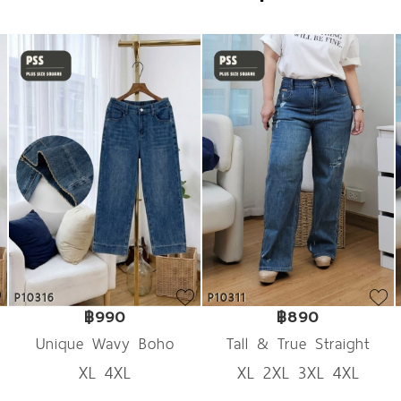
P10316
P10311
฿990
฿890
Unique Wavy Boho
Tall & True Straight
XL 4XL
XL 2XL 3XL 4XL
Denim
Denim