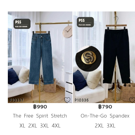
P10337
P10336
฿990
฿790
The Free Spirit Stretch
On-The-Go Spandex
XL 2XL 3XL 4XL
2XL 3XL
Denim
Trousers