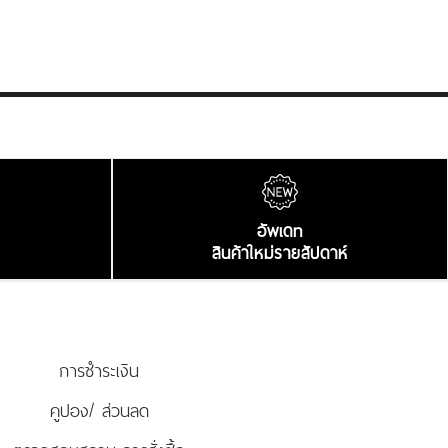
อัพเดท
สินค้าใหม่รายสัปดาห์
การชำระเงิน
คูปอง/ ส่วนลด