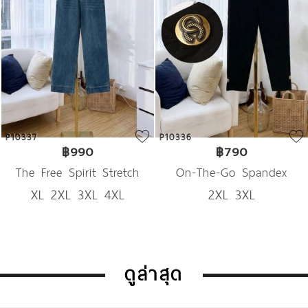
P10337
P10336
฿990
฿790
The Free Spirit Stretch
On-The-Go Spandex
XL 2XL 3XL 4XL
2XL 3XL
Denim
Trousers
ดูล่าสุด