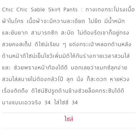
Chic Chic Sable Skirt Pants : กางเกงกระโปรงเนื้อ
ผ้าไมโคร เนื้อผ้าจะมีความละเอียด ไม่ยืด มีน้ำหนัก
และยับยาก สามารถซัก สะบัด ไม่ต้องรีดเขาก็อยู่ทรง
สวยคงสเต็ป ดีไซน์เรียบ ๆ แต่งกระเป๋าหลอกด้านหลัง
ด้านหน้าดีไซน์เย็บไขว้เพิ่มมิติให้กับร่างกายเวลาสวมใส่
และ ช่วยพรางหน้าท้องได้ดี บอกเลยว่าแมทช์ลุคง่าย
สวมใส่สบายไม่ต้องกลัวโป๊ ลุก นั่ง ก็สะดวก หายห่วง
เรื่องติดตึง ดีไซน์ซิปรูดด้านข้างช่วยล็อคกระชับได้ดี
นางแบบเอวจริง 34 ใส่ไซซ์ 34
ไซส์