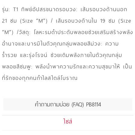
รุ่น: T1 ทิพย์อัปสรขนาดรอบวง: เส้นรอบวงด้านนอก
21 ซม (Size “M”) / เส้นรอบวงด้านใน 19 ซม (Size
“M”) /วัสดุ: โลหะรมดำประดับพลอยช่วยเสริมสร้างพลัง
อำนาจและบารมีในตัวคุณกลุ่มพลอยสีม่วง: ความ
ร่ำรวย และรุ่งโรจน์ ช่วยเติมพลังภายในตัวคุณกลุ่ม
พลอยสีชมพู: พลังนำพาความรักและความสุขมาให้ เป็น
ที่รักของทุกคนกำไลสไตล์โบราณ
คำถามถามบ่อย (FAQ) PB8114
ไซส์