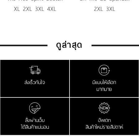
XL 2XL 3XL 4XL
2XL 3XL
Denim
Trousers
ดูล่าสุด
ส่งเร็วทันใจ
มีแบบให้เลือก
มากมาย
สั่งผ่านเว็บ
อัพเดท
ได้สินค้าแน่นอน
สินค้าใหม่รายสัปดาห์