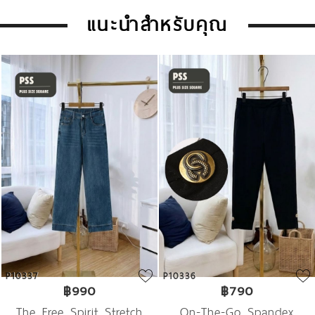
แนะนำสำหรับคุณ
P10337
P10336
฿990
฿790
The Free Spirit Stretch
On-The-Go Spandex