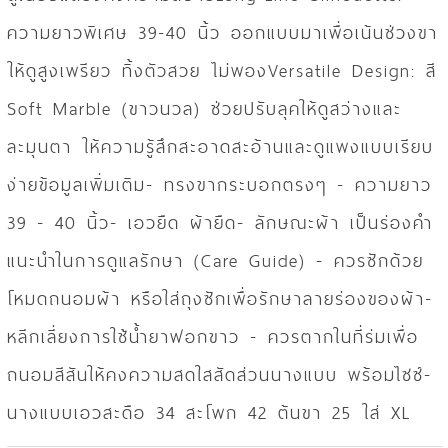
ความยาวพิเศษ 39-40 นิ้ว ออกแบบมาเพื่อเน้นช่วงขา
ให้ดูสูงเพรียว ทิ้งตัวสวย ไม่พองVersatile Design: สี
Soft Marble (ขาวนวล) ช่วยปรับลุคให้ดูสว่างและ
ละมุนตา ให้ความรู้สึกสะอาดสะอ้านและดูแพงแบบเรียบ
ง่ายข้อมูลเพิ่มเติม- ทรงขากระบอกตรงๆ - ความยาว
39 - 40 นิ้ว- เอวยืด ผ้ายืด- ลักษณะผ้า เป็นร่องคำ
แนะนำในการดูแลรักษา (Care Guide) - ควรซักด้วย
โหมดถนอมผ้า หรือใส่ถุงซักเพื่อรักษาลายร่องของผ้า-
หลีกเลี่ยงการใช้น้ำยาฟอกขาว - ควรตากในที่ร่มเพื่อ
ถนอมสีสันให้คงความสดใสสัดส่วนนางแบบ พร้อมไซซ์-
นางแบบเอวสะดือ 34 สะโพก 42 ต้นขา 25 ใส่ XL