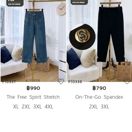
P10316
P10311
฿790
฿990
-Go Spandex
Unique Wavy Boho Denim
Tall & 
XL 3XL
XL 4XL
XL 2X
rousers
2 ชิ้นสุดท้าย