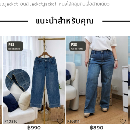
่ยว
,
jacket ยีนส์
,
Jacket
,
jacket หนังใส่คลุมกับเสื้อสายเดี่ยว
แนะนำสำหรับคุณ
P10316
P10311
฿990
฿890