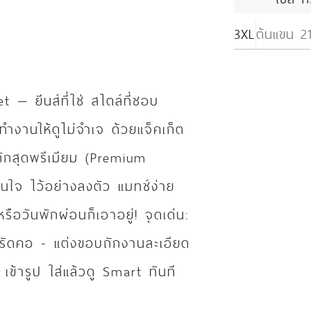
3XL
ต้นแขน 21
— ยีนส์ที่ใช่ สไตล์ที่ชอบ
คทำงานให้ดูไม่จำเจ ด้วยแจ็คเก็ต
ถักสุดพรีเมียม (Premium
่นใจ ไว้อย่างลงตัว แมทช์ง่าย
ือวันพักผ่อนก็เอาอยู่! จุดเด่น:
่รัดคอ - แต่งขอบถักงานละเอียด
ข้ารูป ใส่แล้วดู Smart ทันที