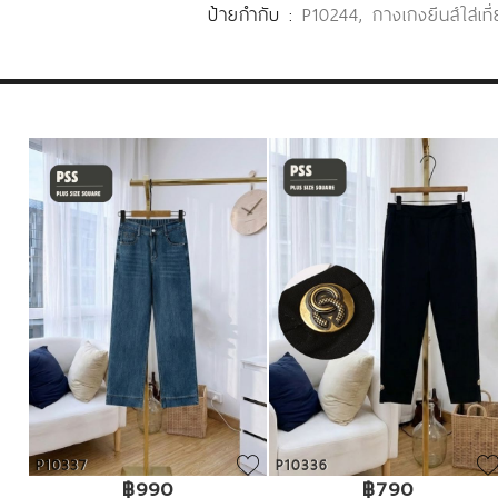
ป้ายกำกับ :
P10244
,
กางเกงยีนส์ใส่เที
P10337
P10336
฿990
฿790