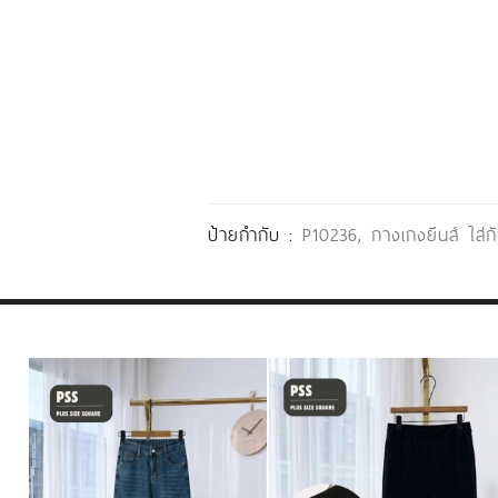
ป้ายกำกับ :
P10236
,
กางเกงยีนส์ ใส่กั