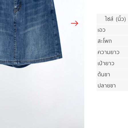
ไซส์ (นิ้ว)
เอว
สะโพก
ความยาว
เป้ายาว
ต้นขา
ปลายขา