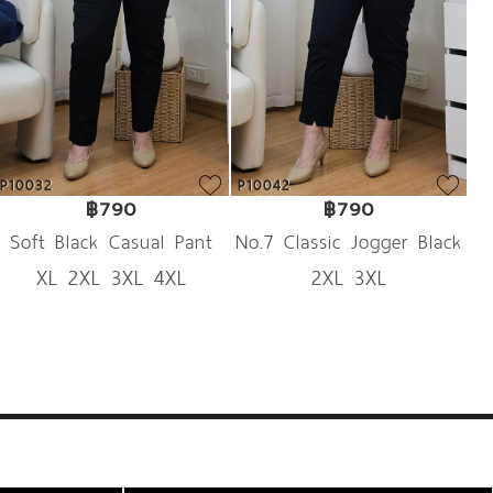
P10032
P10042
฿790
฿790
Soft Black Casual Pant
No.7 Classic Jogger Black
XL 2XL 3XL 4XL
2XL 3XL
Pant