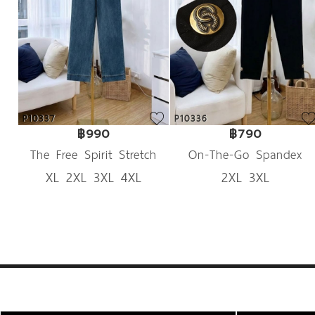
P10337
P10336
฿990
฿790
The Free Spirit Stretch
On-The-Go Spandex
XL 2XL 3XL 4XL
2XL 3XL
Denim
Trousers