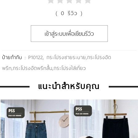
( 0 รีวิว )
เข้าสู่ระบบเพื่อเขียนรีวิว
ป้ายกำกับ :
P10122
,
กระโปรงชายระบาย
,
กระโปรงอัด
พรีท
,
กระโปรงอัดพรีทสั้น
,
กระโปรงใส่เที่ยว
แนะนำสำหรับคุณ