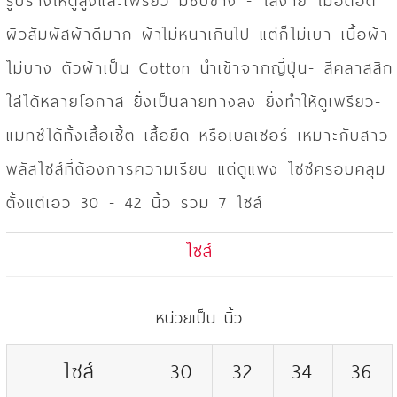
รูปร่างให้ดูสูงและเพรียว มีซิปข้าง - ใส่ง่าย ไม่อึดอัด
ผิวสัมผัสผ้าดีมาก ผ้าไม่หนาเกินไป แต่ก็ไม่เบา เนื้อผ้า
ไม่บาง ตัวผ้าเป็น Cotton นำเข้าจากญี่ปุ่น- สีคลาสสิก
ใส่ได้หลายโอกาส ยิ่้งเป็นลายทางลง ยิ่งทำให้ดูเพรียว-
แมทช์ได้ทั้งเสื้อเชิ้ต เสื้อยืด หรือเบลเซอร์ เหมาะกับสาว
พลัสไซส์ที่ต้องการความเรียบ แต่ดูแพง ไซซ์ครอบคลุม
ตั้งแต่เอว 30 - 42 นิ้ว รวม 7 ไซส์
ไซส์
หน่วยเป็น นิ้ว
ไซส์
30
32
34
36