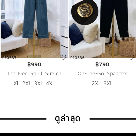
336
P10316
P10
฿790
฿990
On-The-Go Spandex
Unique Wavy Boho Denim
2XL 3XL
XL 4XL
Trousers
2 ชิ้นสุดท้าย
ดูล่าสุด