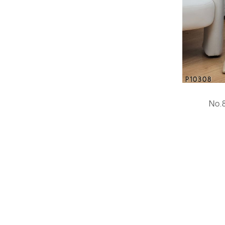
P10308
No.