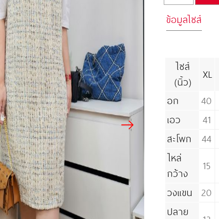
ข้อมูลไซส์
ไซส์
XL
(นิ้ว)
อก
40
เอว
41
สะโพก
44
ไหล่
15
กว้าง
วงแขน
20
ปลาย