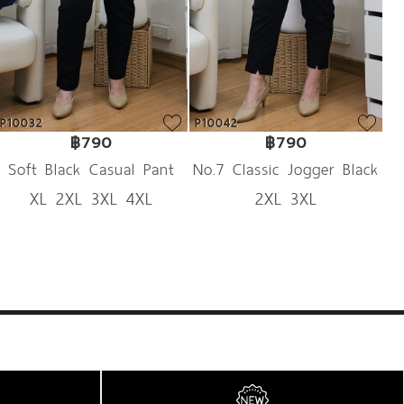
P10032
P10042
฿790
฿790
Soft Black Casual Pant
No.7 Classic Jogger Black
XL 2XL 3XL 4XL
2XL 3XL
Pant