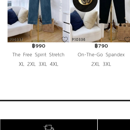
P10337
P10336
฿990
฿790
The Free Spirit Stretch
On-The-Go Spandex
XL 2XL 3XL 4XL
2XL 3XL
Denim
Trousers