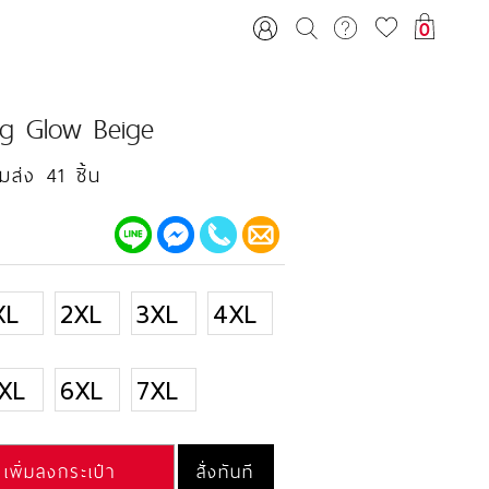
0
ng Glow Beige
มส่ง 41 ชิ้น
XL
2XL
3XL
4XL
XL
6XL
7XL
เพิ่มลงกระเป๋า
สั่งทันที