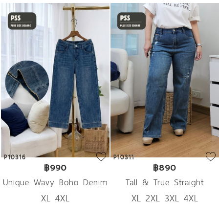
P10316
P10311
฿990
฿890
Unique Wavy Boho Denim
Tall & True Straight
XL 4XL
XL 2XL 3XL 4XL
Denim