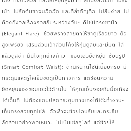
เด้ง ทิ้งตัวสวย และยืดหยุ่นสูงมาก ลุกนั่งสะดวก ไม่รั้ง
เป้า ไม่รัดต้นขาจนอึดอัด และที่สำคัญคือ ไม่ยับง่าย ไม่
ต้องกังวลเรื่องรอยยับระหว่างวัน- ดีไซน์ทรงขาม้า
(Elegant Flare): ช่วยพรางสายตาให้ขาดูเรียวยาว ตัว
สูงเพรียว เสริมส่วนเว้าส่วนโค้งให้หุ่นดูสับและมีมิติ ใส่
แล้วดูสง่า มั่นใจทุกย่างก้าว- ขอบเอวยืดหยุ่น ซ่อนรูป
(Smart Comfort Waist): ด้านหน้าดีไซน์เนี๊ยบกริบ มี
กระดุมและหูใส่เข็มขัดดูเป็นทางการ แต่ซ่อนความ
ยืดหยุ่นของขอบเอวไว้ด้านใน ให้คุณเอ็นจอยกับมื้อเที่ยง
ได้เต็มที่ ไม่ต้องแอบปลดกระดุมกางเกงใต้โต๊ะทำงาน-
เก็บทรงสวยทุกไซส์: ตัวผ้าจะช่วยโอบรับและกระชับ
สัดส่วนอย่างพอเหมาะ ไม่เน้นเซลลูไลท์ แต่ช่วยให้