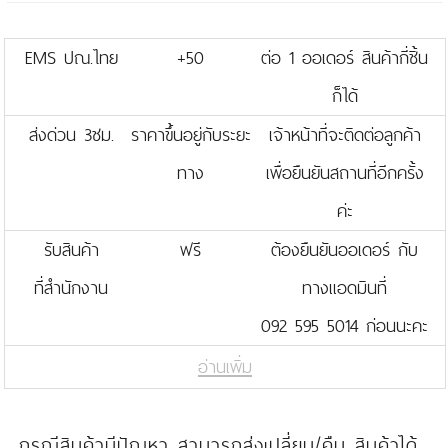
EMS ปณ.ไทย
+50
ต่อ 1 ออเดอร์ สินค้ากี่ชิ้น
ก็ได้
ส่งด่วน 3ชม.
ราคาขึ้นอยู่กับระยะ
เจ้าหน้าที่จะติดต่อลูกค้า
ทาง
เพื่อยืนยันสถานที่อีกครั้ง
ค่ะ
รับสินค้า
ฟรี
ต้องยืนยันออเดอร์ กับ
ที่สำนักงาน
ทางแอดมินที่
092 595 5014 ก่อนนะคะ
อ่านเพิ่ม
กรณีสินค้ามีปัญหา สามารถส่งเปลี่ยน/คืน สินค้าได้