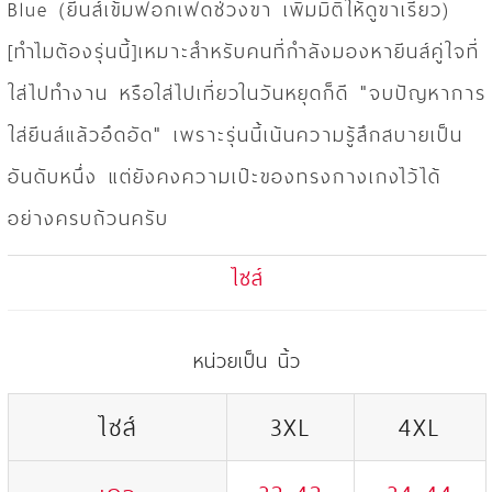
Blue (ยีนส์เข้มฟอกเฟดช่วงขา เพิ่มมิติให้ดูขาเรียว)
[ทำไมต้องรุ่นนี้]เหมาะสำหรับคนที่กำลังมองหายีนส์คู่ใจที่
ใส่ไปทำงาน หรือใส่ไปเที่ยวในวันหยุดก็ดี "จบปัญหาการ
ใส่ยีนส์แล้วอึดอัด" เพราะรุ่นนี้เน้นความรู้สึกสบายเป็น
อันดับหนึ่ง แต่ยังคงความเป๊ะของทรงกางเกงไว้ได้
อย่างครบถ้วนครับ
ไซส์
หน่วยเป็น นิ้ว
ไซส์
3XL
4XL