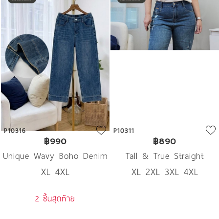
P10316
P10311
฿990
฿890
Unique Wavy Boho Denim
Tall & True Straight
XL 4XL
XL 2XL 3XL 4XL
Denim
2 ชิ้นสุดท้าย