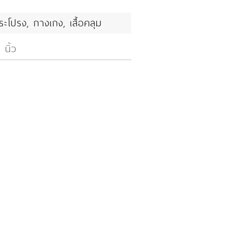
ระโปรง, กางเกง, เสื้อคลุม
 นิ้ว