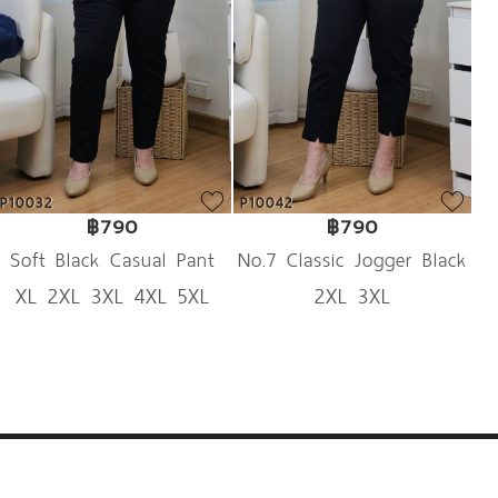
P10032
P10042
฿790
฿790
Soft Black Casual Pant
No.7 Classic Jogger Black
XL 2XL 3XL 4XL 5XL
2XL 3XL
Pant