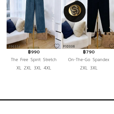
P10337
P10336
฿990
฿790
The Free Spirit Stretch
On-The-Go Spandex
XL 2XL 3XL 4XL
2XL 3XL
Denim
Trousers