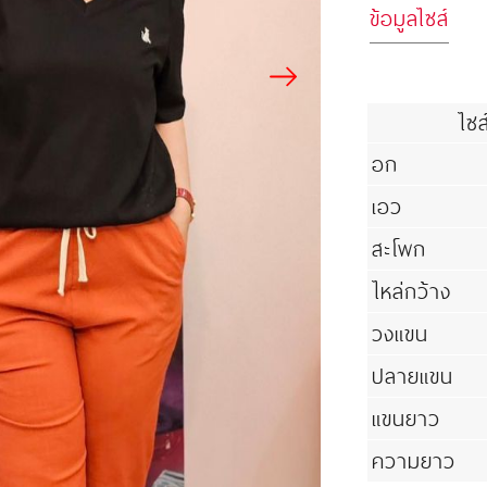
ข้อมูลไซส์
ไซส
อก
เอว
สะโพก
ไหล่กว้าง
วงแขน
ปลายแขน
แขนยาว
ความยาว